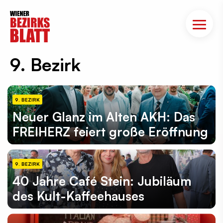
9. Bezirk
9. BEZIRK
Neuer Glanz im Alten AKH: Das
FREIHERZ feiert große Eröffnung
9. BEZIRK
40 Jahre Café Stein: Jubiläum
des Kult-Kaffeehauses