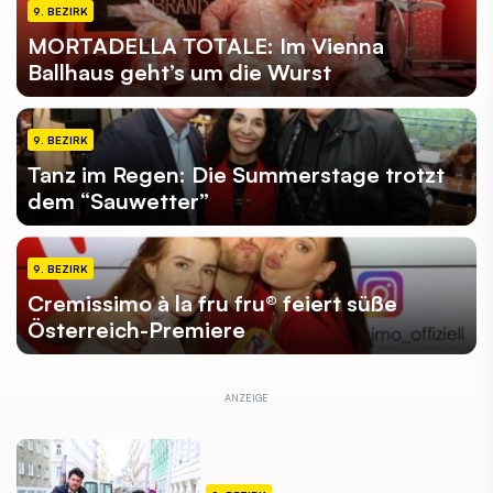
9. BEZIRK
MORTADELLA TOTALE: Im Vienna
Ballhaus geht’s um die Wurst
9. BEZIRK
Tanz im Regen: Die Summerstage trotzt
dem “Sauwetter”
9. BEZIRK
Cremissimo à la fru fru® feiert süße
Österreich-Premiere