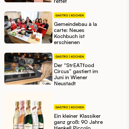
rettet
GASTRO | KOCHEN
Gemeindebau à la
carte: Neues
Kochbuch ist
erschienen
GASTRO | KOCHEN
Der “StrEATfood
Circus” gastiert im
Juni in Wiener
Neustadt
GASTRO | KOCHEN
Ein kleiner Klassiker
ganz groß: 90 Jahre
Henkell Piccolo