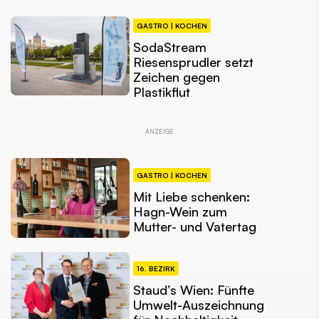
GASTRO | KOCHEN
SodaStream
Riesensprudler setzt
Zeichen gegen
Plastikflut
GASTRO | KOCHEN
Mit Liebe schenken:
Hagn-Wein zum
Mutter- und Vatertag
16. BEZIRK
Staud’s Wien: Fünfte
Umwelt-Auszeichnung