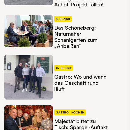
Auhof-Projekt fallen!
3. BEZIRK
Das Schöneberg:
Naturnaher
Schanigarten zum
„Anbeißen“
16. BEZIRK
Gastro: Wo und wann
das Geschäft rund
läuft
GASTRO | KOCHEN
Majestät bittet zu
Tisch: Spargel-Auftakt