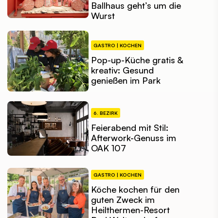
Ballhaus geht’s um die
Wurst
GASTRO | KOCHEN
Pop-up-Küche gratis &
kreativ: Gesund
genießen im Park
6. BEZIRK
Feierabend mit Stil:
Afterwork-Genuss im
OAK 107
GASTRO | KOCHEN
Köche kochen für den
guten Zweck im
Heilthermen-Resort