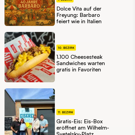
Dolce Vita auf der
Freyung: Barbaro
feiert wie in Italien
10. BEZIRK
1.100 Cheesesteak
Sandwiches warten
gratis in Favoriten
11. BEZIRK
Gratis-Eis: Eis-Box
eröffnet am Wilhelm-
Svetelsky-Platz