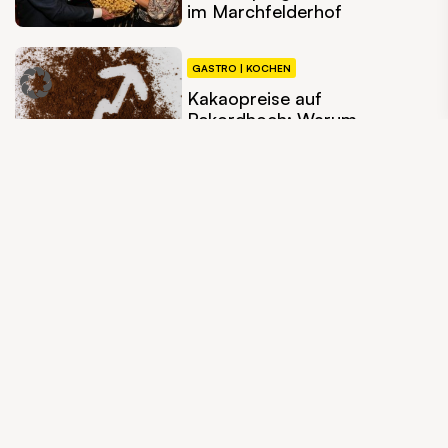
im Marchfelderhof
GASTRO | KOCHEN
Kakaopreise auf
Rekordhoch: Warum
faire Schokolade zu
Ostern zählt
3. BEZIRK
Genuss-Festival: Der
Stadtpark wird zur
Schlemmermeile
11. BEZIRK
Von Kipferln und
Kaisern: Polit-
Prominenz in der