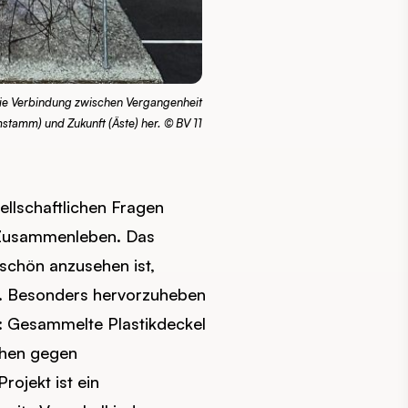
 die Verbindung zwischen Vergangenheit
tamm) und Zukunft (Äste) her. © BV 11
sellschaftlichen Fragen
 Zusammenleben. Das
 schön anzusehen ist,
. Besonders hervorzuheben
ll: Gesammelte Plastikdeckel
chen gegen
ojekt ist ein