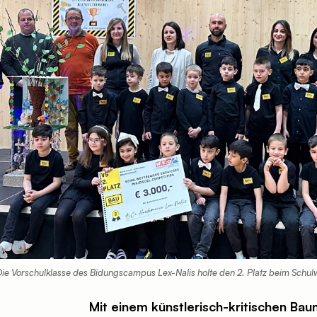
Die Vorschulklasse des Bidungscampus Lex-Nalis holte den 2. Platz beim Schul
Mit einem künstlerisch-kritischen Bau