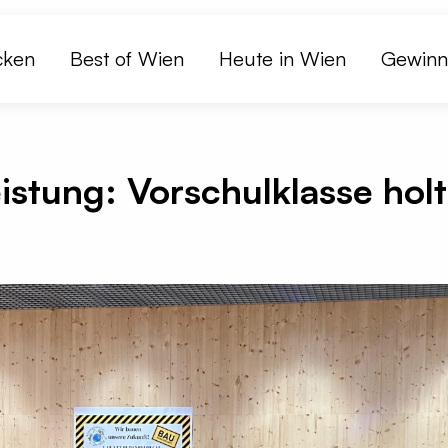
cken
Best of Wien
Heute in Wien
Gewinn
istung: Vorschulklasse holt