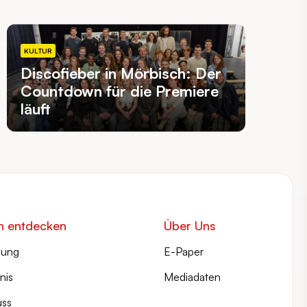
KULTUR
Discofieber in Mörbisch: Der
Countdown für die Premiere
läuft
n entdecken
Über Uns
lung
E-Paper
nis
Mediadaten
ss