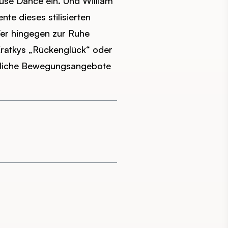
use Dance ein. Und William
te dieses stilisierten
er hingegen zur Ruhe
ratkys „Rückenglück“ oder
itliche Bewegungsangebote