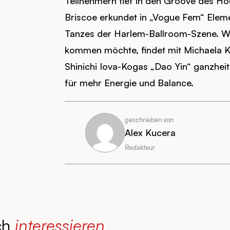
Teilnehmern tief in den Groove des Ho
Briscoe erkundet in „Vogue Fem“ Elemen
Tanzes der Harlem-Ballroom-Szene. W
kommen möchte, findet mit Michaela K
Shinichi Iova-Kogas „Dao Yin“ ganzhe
für mehr Energie und Balance.
geschrieben von
Alex Kucera
Redakteur
ch
interessieren