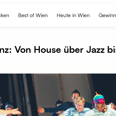
cken
Best of Wien
Heute in Wien
Gewinn
nz: Von House über Jazz bi