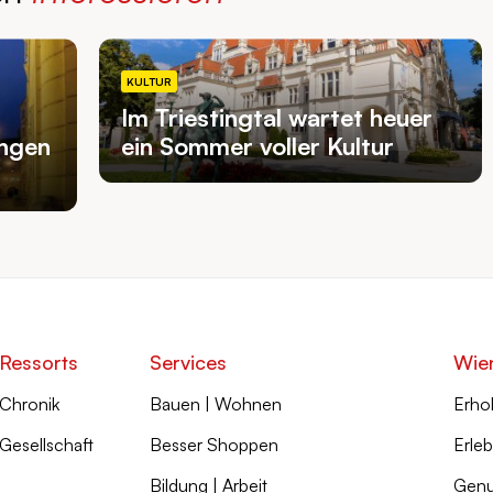
KULTUR
Im Triestingtal wartet heuer
ngen
ein Sommer voller Kultur
Ressorts
Services
Wie
Chronik
Bauen | Wohnen
Erho
Gesellschaft
Besser Shoppen
Erleb
Bildung | Arbeit
Genu