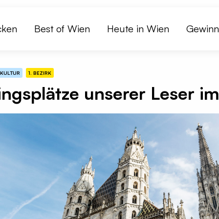
cken
Best of Wien
Heute in Wien
Gewinn
KULTUR
1. BEZIRK
ingsplätze unserer Leser im