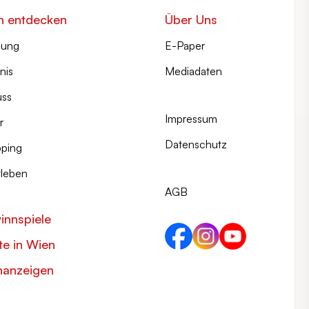
n entdecken
Über Uns
lung
E-Paper
nis
Mediadaten
ss
Impressum
r
Datenschutz
ping
tleben
AGB
innspiele
e in Wien
nanzeigen