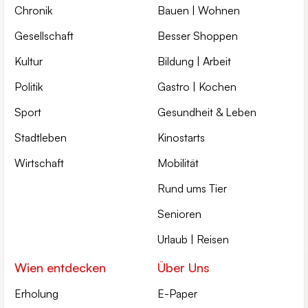
Chronik
Bauen | Wohnen
Gesellschaft
Besser Shoppen
Kultur
Bildung | Arbeit
Politik
Gastro | Kochen
Sport
Gesundheit & Leben
Stadtleben
Kinostarts
Wirtschaft
Mobilität
Rund ums Tier
Senioren
Urlaub | Reisen
Wien entdecken
Über Uns
Erholung
E-Paper