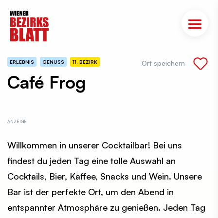
ERLEBNIS
GENUSS
11. BEZIRK
Ort speichern
Café Frog
Willkommen in unserer Cocktailbar! Bei uns
findest du jeden Tag eine tolle Auswahl an
Cocktails, Bier, Kaffee, Snacks und Wein. Unsere
Bar ist der perfekte Ort, um den Abend in
entspannter Atmosphäre zu genießen. Jeden Tag