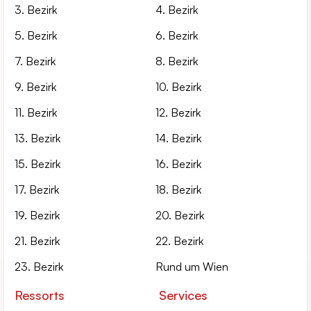
3. Bezirk
4. Bezirk
5. Bezirk
6. Bezirk
7. Bezirk
8. Bezirk
9. Bezirk
10. Bezirk
11. Bezirk
12. Bezirk
13. Bezirk
14. Bezirk
15. Bezirk
16. Bezirk
17. Bezirk
18. Bezirk
19. Bezirk
20. Bezirk
21. Bezirk
22. Bezirk
23. Bezirk
Rund um Wien
Ressorts
Services