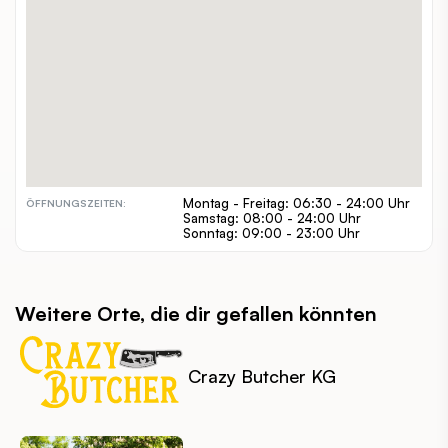
01 270 15 85
TELEFON:
cafe-klimbim.stadtausstellung.at/
WEBSITE:
alleine, zuzweit, gruppen
GEEIGNET FÜR:
€
PREISSPANNE:
inout
INDOOR / OUTDOOR:
barrierefrei, hundefreundlich
BESONDERHEITEN:
Montag - Freitag: 06:30 - 24:00 Uhr
ÖFFNUNGSZEITEN:
Samstag: 08:00 - 24:00 Uhr
Sonntag: 09:00 - 23:00 Uhr
Weitere Orte, die dir gefallen könnten
Crazy Butcher KG