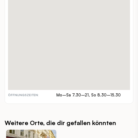
Jägerstraße 47
ADRESSE:
+43 677 62745692
TELEFON:
www.bakeryandart.com/
WEBSITE:
alleine, zuzweit, gruppen
GEEIGNET FÜR:
€
PREISSPANNE:
inout
INDOOR / OUTDOOR:
barrierefrei, hundefreundlich
BESONDERHEITEN:
Mo–Sa 7.30–21, So 8.30–15.30
ÖFFNUNGSZEITEN:
Weitere Orte, die dir gefallen könnten