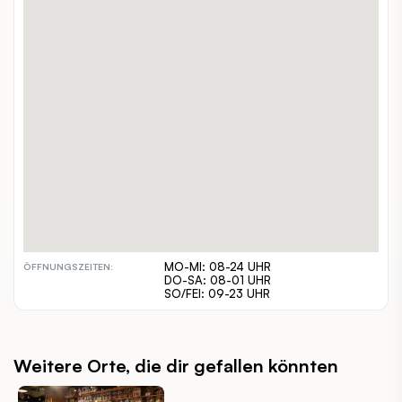
Währinger Straße 6-8
ADRESSE:
+43 1 319 72 41
TELEFON:
cafestein.at/
WEBSITE:
alleine, zuzweit, gruppen, familien
GEEIGNET FÜR:
€
PREISSPANNE:
inout
INDOOR / OUTDOOR:
barrierefrei, hundefreundlich
BESONDERHEITEN:
MO-MI: 08-24 UHR
ÖFFNUNGSZEITEN:
DO-SA: 08-01 UHR
SO/FEI: 09-23 UHR
Weitere Orte, die dir gefallen könnten