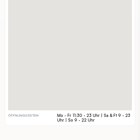
An der unteren Alten Donau 61
ADRESSE:
01 24100811
TELEFON:
www.dasbootshaus.at/
WEBSITE:
alleine, zuzweit, gruppen, familien
GEEIGNET FÜR:
€€
PREISSPANNE:
inout
INDOOR / OUTDOOR:
barrierefrei, hundefreundlich
BESONDERHEITEN:
Mo - Fr 11:30 - 23 Uhr | Sa & Ft 9 - 23
ÖFFNUNGSZEITEN:
Uhr | So 9 - 22 Uhr