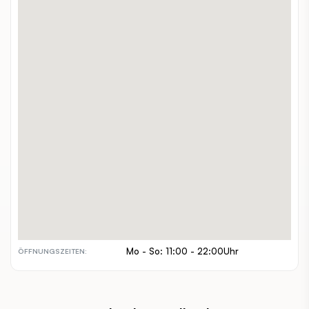
Wiedner Haupstraße 91
ADRESSE:
+43 667 7888888
TELEFON:
www.donsergio.at/
WEBSITE:
alleine, zuzweit, gruppen, familien
GEEIGNET FÜR:
€
PREISSPANNE:
inout
INDOOR / OUTDOOR:
barrierefrei, hundefreundlich
BESONDERHEITEN:
Mo - So: 11:00 - 22:00Uhr
ÖFFNUNGSZEITEN: