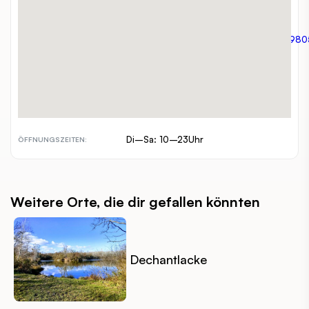
01 3178318
TELEFON:
WEBSITE:
www.facebook.com/pages/Gasthaus%20Lechner/1238907576980
alleine, zuzweit, gruppen, familien
GEEIGNET FÜR:
€€
PREISSPANNE:
inout
INDOOR / OUTDOOR:
barrierefrei, hundefreundlich
BESONDERHEITEN:
Di–Sa: 10–23Uhr
ÖFFNUNGSZEITEN:
Weitere Orte, die dir gefallen könnten
Dechantlacke