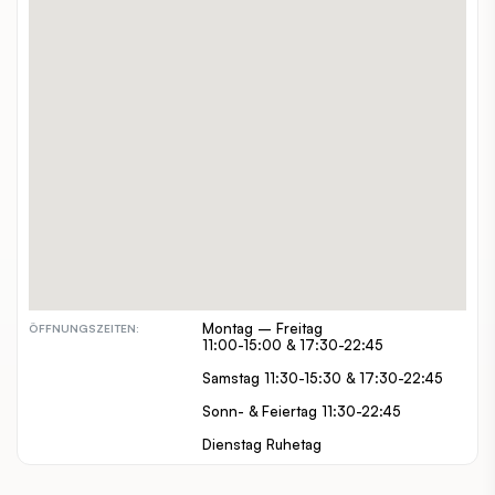
Schopenhauerstraße 40
ADRESSE:
01 945 99 99
TELEFON:
www.liuliu.at/
WEBSITE:
alleine, zuzweit, gruppen, familien
GEEIGNET FÜR:
€
PREISSPANNE:
inout
INDOOR / OUTDOOR:
barrierefrei, hundefreundlich
BESONDERHEITEN:
Montag – Freitag
ÖFFNUNGSZEITEN:
11:00-15:00 & 17:30-22:45
Samstag 11:30-15:30 & 17:30-22:45
Sonn- & Feiertag 11:30-22:45
Dienstag Ruhetag