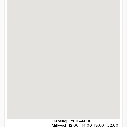
Döblinger Hauptstraße 17
ADRESSE:
+43 1 4380095
TELEFON:
mamakonstantina.com/
WEBSITE:
alleine, zuzweit, gruppen, familien
GEEIGNET FÜR:
€€
PREISSPANNE:
indoor
INDOOR / OUTDOOR:
Montag 12:00–14:00
ÖFFNUNGSZEITEN:
Dienstag 12:00–14:00
Mittwoch 12:00–14:00, 18:00–22:00