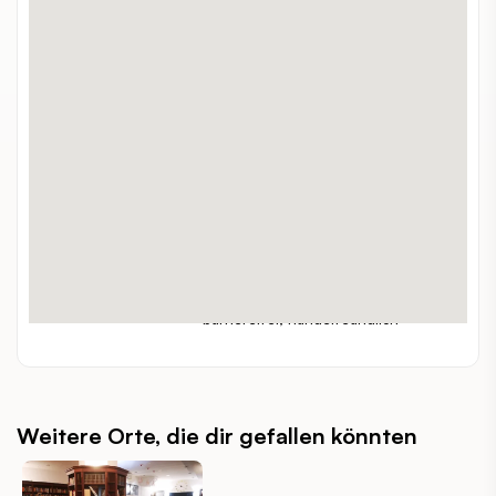
Schönbornpark
ADRESSE:
+43 1 4000-8042
TELEFON:
WEBSITE:
https://www.wien.gv.at/umwelt/parks/anlagen/schoenborn.html
alleine, zuzweit, gruppen, familien,
GEEIGNET FÜR:
kleinkinder, touristen
Kostenlos
PREISSPANNE:
outdoor
INDOOR / OUTDOOR:
barrierefrei, hundefreundlich
BESONDERHEITEN:
Weitere Orte, die dir gefallen könnten