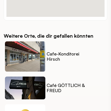
outdoor
INDOOR / OUTDOOR:
barrierefrei, hundefreundlich
BESONDERHEITEN:
Weitere Orte, die dir gefallen könnten
Cafe-Konditorei
Hirsch
Café GÖTTLICH &
FREUD