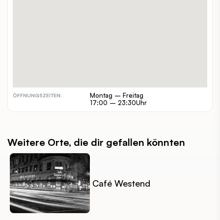
01 5893621
TELEFON:
stromwaerts.at/
WEBSITE:
alleine, zuzweit, gruppen
GEEIGNET FÜR:
€
PREISSPANNE:
inout
INDOOR / OUTDOOR:
barrierefrei, hundefreundlich
BESONDERHEITEN:
Montag – Freitag
ÖFFNUNGSZEITEN:
17:00 – 23:30Uhr
Weitere Orte, die dir gefallen könnten
Café Westend