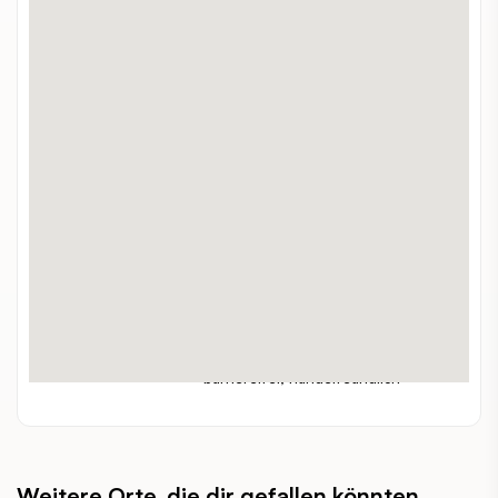
Wertheimsteinpark
ADRESSE:
+43 1 4000-8042
TELEFON:
WEBSITE:
https://www.wien.gv.at/umwelt/parks/anlagen/wertheim.html
alleine, zuzweit, gruppen, familien,
GEEIGNET FÜR:
kleinkinder, touristen
Kostenlos
PREISSPANNE:
outdoor
INDOOR / OUTDOOR:
barrierefrei, hundefreundlich
BESONDERHEITEN:
Weitere Orte, die dir gefallen könnten