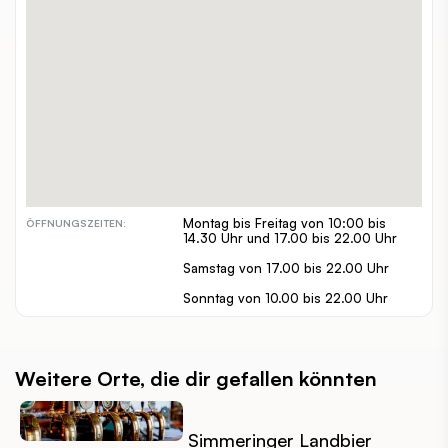
Reinprechtsdorferstraße 47
ADRESSE:
01 / 545 34 44
TELEFON:
www.gasthaus-zumliebenaugustin.at/
WEBSITE:
alleine, zuzweit, gruppen
GEEIGNET FÜR:
€
PREISSPANNE:
inout
INDOOR / OUTDOOR:
barrierefrei, hundefreundlich
BESONDERHEITEN:
Montag bis Freitag von 10:00 bis
ÖFFNUNGSZEITEN:
14.30 Uhr und 17.00 bis 22.00 Uhr
Samstag von 17.00 bis 22.00 Uhr
Sonntag von 10.00 bis 22.00 Uhr
Weitere Orte, die dir gefallen könnten
Simmeringer Landbier