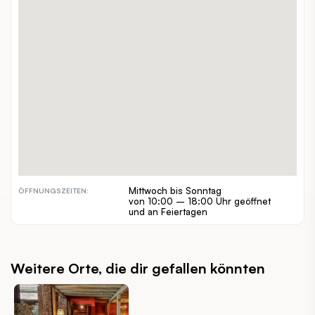
Schwarzenbergallee 40
ADRESSE:
0664/543 21 75
TELEFON:
www.zurallee.com
WEBSITE:
alleine, zuzweit, gruppen, familien,
GEEIGNET FÜR:
kleinkinder
€
PREISSPANNE:
inout
INDOOR / OUTDOOR:
hundefreundlich
BESONDERHEITEN:
Mittwoch bis Sonntag
ÖFFNUNGSZEITEN:
von 10:00 – 18:00 Uhr geöffnet
und an Feiertagen
Weitere Orte, die dir gefallen könnten