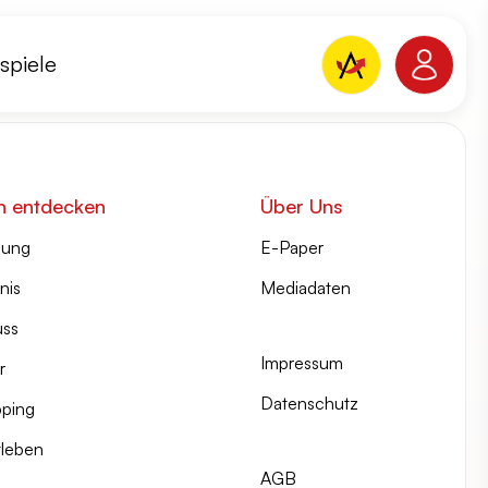
spiele
n entdecken
Über Uns
lung
E-Paper
nis
Mediadaten
ss
Impressum
r
Datenschutz
ping
tleben
AGB