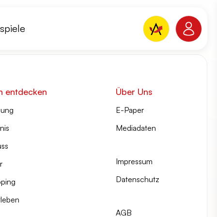
spiele
n entdecken
Über Uns
lung
E-Paper
nis
Mediadaten
ss
Impressum
r
Datenschutz
ping
tleben
AGB