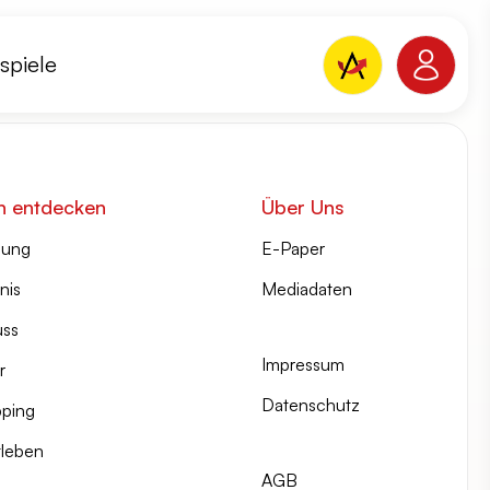
spiele
n entdecken
Über Uns
lung
E-Paper
nis
Mediadaten
ss
Impressum
r
Datenschutz
ping
tleben
AGB