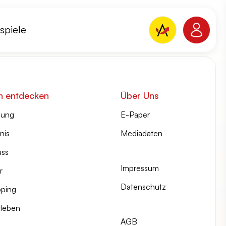
spiele
n entdecken
Über Uns
lung
E-Paper
nis
Mediadaten
ss
Impressum
r
Datenschutz
ping
tleben
AGB