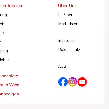
n entdecken
Über Uns
lung
E-Paper
nis
Mediadaten
ss
Impressum
r
Datenschutz
ping
tleben
AGB
innspiele
e in Wien
nanzeigen