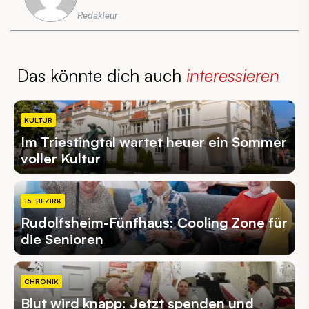
Redakteur
Das könnte dich auch
interessieren
KULTUR
Im Triestingtal wartet heuer ein Sommer
voller Kultur
15. BEZIRK
Rudolfsheim-Fünfhaus: Cooling Zone für
die Senioren
CHRONIK
Blut wird knapp: Jetzt spenden und