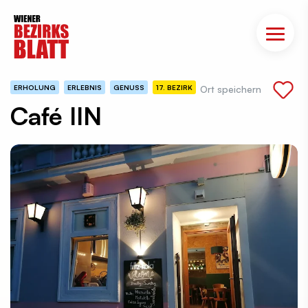
ERHOLUNG
ERLEBNIS
GENUSS
17. BEZIRK
Ort speichern
Café IIN