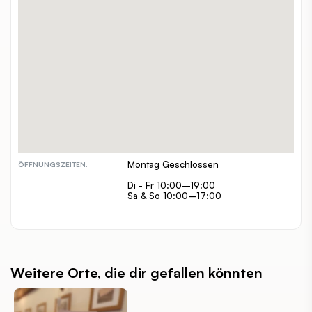
Dornerplatz 10
ADRESSE:
01 9693930
TELEFON:
www.instagram.com/cafe_iin_/
WEBSITE:
alleine, zuzweit, gruppen
GEEIGNET FÜR:
€
PREISSPANNE:
inout
INDOOR / OUTDOOR:
hundefreundlich
BESONDERHEITEN:
Montag Geschlossen
ÖFFNUNGSZEITEN:
Di - Fr 10:00–19:00
Sa & So 10:00–17:00
Weitere Orte, die dir gefallen könnten