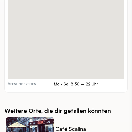
Stubenring 24
ADRESSE:
01 5126115
TELEFON:
www.prueckel.at/
WEBSITE:
alleine, zuzweit, familien
GEEIGNET FÜR:
€
PREISSPANNE:
indoor
INDOOR / OUTDOOR:
barrierefrei
BESONDERHEITEN:
Mo - So: 8.30 – 22 Uhr
ÖFFNUNGSZEITEN:
Weitere Orte, die dir gefallen könnten
Café Scalina