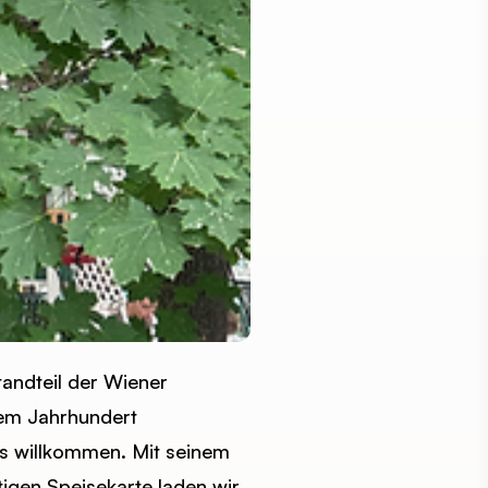
tandteil der Wiener
nem Jahrhundert
rs willkommen. Mit seinem
tigen Speisekarte laden wir