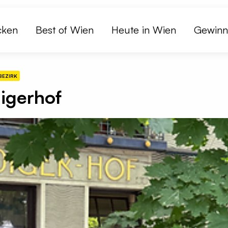
cken
Best of Wien
Heute in Wien
Gewinn
 BEZIRK
igerhof