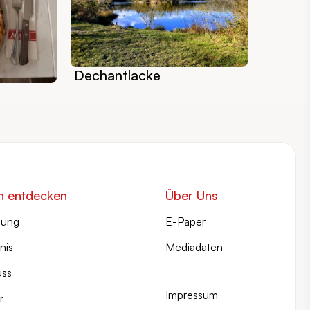
Dechantlacke
n entdecken
Über Uns
lung
E-Paper
nis
Mediadaten
ss
Impressum
r