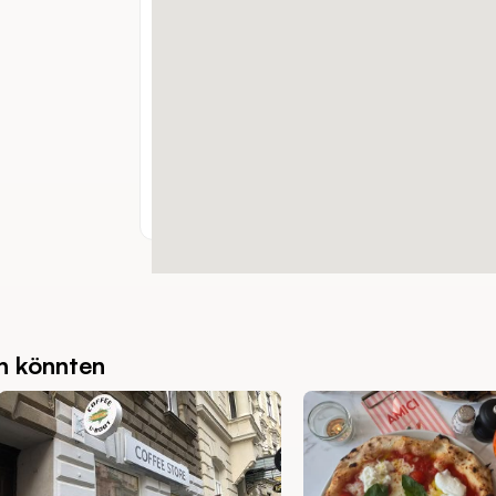
+43 (1) 5863138
TELEFON:
www.xn--caferdigerhof-
WEBSITE:
alleine, zuzweit, gruppen
GEEIGNET FÜR:
€
PREISSPANNE:
inout
INDOOR / OUTDOOR:
barrierefrei, hundefreund
BESONDERHEITEN:
Mo - So: 11:00 - 02:00U
ÖFFNUNGSZEITEN:
en könnten