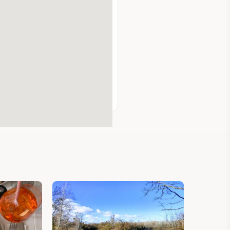
0ob.com/en
lich
hr