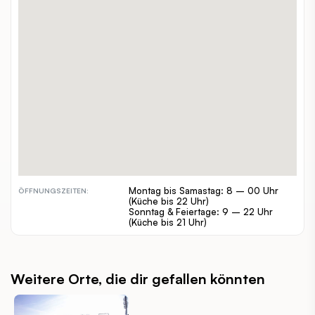
Freyung 1
ADRESSE:
+43 (0)1 205 353
TELEFON:
www.stadtcafe-wien.at/
WEBSITE:
alleine, zuzweit, gruppen, familien,
GEEIGNET FÜR:
touristen
€
PREISSPANNE:
inout
INDOOR / OUTDOOR:
barrierefrei, hundefreundlich
BESONDERHEITEN:
Montag bis Samastag: 8 – 00 Uhr
ÖFFNUNGSZEITEN:
(Küche bis 22 Uhr)
Sonntag & Feiertage: 9 – 22 Uhr
(Küche bis 21 Uhr)
Weitere Orte, die dir gefallen könnten