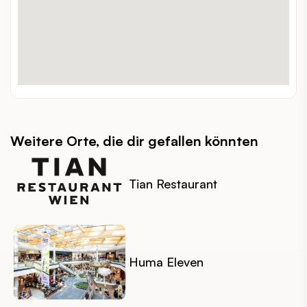
alleine, zuzweit, gruppen
GEEIGNET FÜR:
€
PREISSPANNE:
inout
INDOOR / OUTDOOR:
hundefreundlich
BESONDERHEITEN:
Weitere Orte, die dir gefallen könnten
Tian Restaurant
Huma Eleven