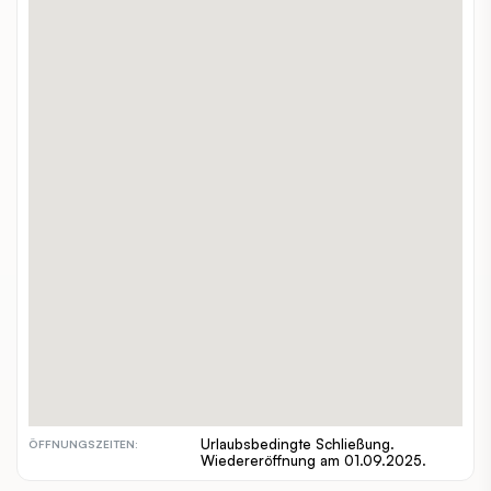
Laudongasse 13
ADRESSE:
+43 660 755 1672
TELEFON:
viatoledo.at/
WEBSITE:
alleine, zuzweit, gruppen, familien
GEEIGNET FÜR:
€
PREISSPANNE:
inout
INDOOR / OUTDOOR:
hundefreundlich
BESONDERHEITEN:
Urlaubsbedingte Schließung.
ÖFFNUNGSZEITEN:
Wiedereröffnung am 01.09.2025.